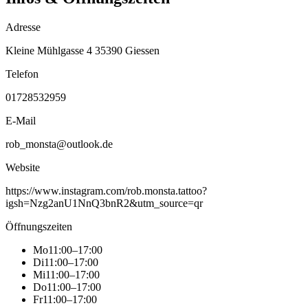
Adresse
Kleine Mühlgasse 4 35390 Giessen
Telefon
01728532959
E-Mail
rob_monsta@outlook.de
Website
https://www.instagram.com/rob.monsta.tattoo?
igsh=Nzg2anU1NnQ3bnR2&utm_source=qr
Öffnungszeiten
Mo
11:00–17:00
Di
11:00–17:00
Mi
11:00–17:00
Do
11:00–17:00
Fr
11:00–17:00