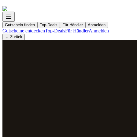
Gutschein finden
Top-Deals
Für Händler
Anmelden
Gutscheine entdecken
Top-Deals
Für Händler
Anmelden
← Zurück