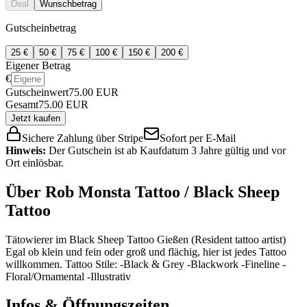
Deal
Wunschbetrag
Gutscheinbetrag
25
€
50
€
75
€
100
€
150
€
200
€
Eigener Betrag
€
Gutscheinwert
75.00
EUR
Gesamt
75.00
EUR
Jetzt kaufen
Sichere Zahlung über Stripe
Sofort per E-Mail
Hinweis:
Der Gutschein ist ab Kaufdatum 3 Jahre gültig und vor
Ort einlösbar.
Über
Rob Monsta Tattoo / Black Sheep
Tattoo
Tätowierer im Black Sheep Tattoo Gießen (Resident tattoo artist)
Egal ob klein und fein oder groß und flächig, hier ist jedes Tattoo
willkommen. Tattoo Stile: -Black & Grey -Blackwork -Fineline -
Floral/Ornamental -Illustrativ
Infos & Öffnungszeiten