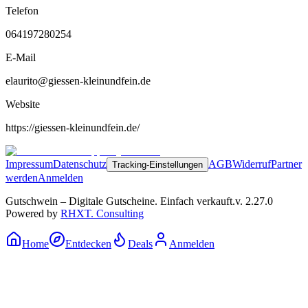
Telefon
064197280254
E-Mail
elaurito@giessen-kleinundfein.de
Website
https://giessen-kleinundfein.de/
Impressum
Datenschutz
AGB
Widerruf
Partner
Tracking-Einstellungen
werden
Anmelden
Gutschwein – Digitale Gutscheine. Einfach verkauft.
v.
2.27.0
Powered by
RHXT. Consulting
Home
Entdecken
Deals
Anmelden