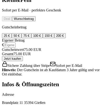
Sofort per E-Mail · perfektes Geschenk
Deal
Wunschbetrag
Gutscheinbetrag
25
€
50
€
75
€
100
€
150
€
200
€
Eigener Betrag
€
Gutscheinwert
75.00
EUR
Gesamt
75.00
EUR
Jetzt kaufen
Sichere Zahlung über Stripe
Sofort per E-Mail
Hinweis:
Der Gutschein ist ab Kaufdatum 3 Jahre gültig und vor
Ort einlösbar.
Infos & Öffnungszeiten
Adresse
Brandplatz 11 35394 Gießen