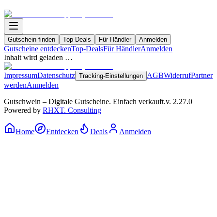
Gutschein finden
Top-Deals
Für Händler
Anmelden
Gutscheine entdecken
Top-Deals
Für Händler
Anmelden
Inhalt wird geladen …
Impressum
Datenschutz
AGB
Widerruf
Partner
Tracking-Einstellungen
werden
Anmelden
Gutschwein – Digitale Gutscheine. Einfach verkauft.
v.
2.27.0
Powered by
RHXT. Consulting
Home
Entdecken
Deals
Anmelden